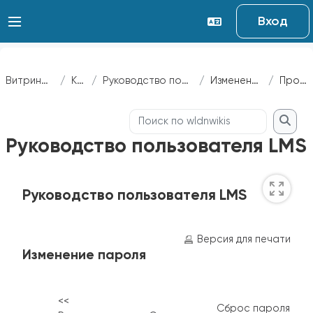
Перейти к основному содержанию
Вход
Витрина курсов
Курсы
Руководство пользователя LMS
Изменение пароля
Просмотр
Поиск по wldnwikis
Поиск
Руководство пользователя LMS
Требуемые условия завершения
Руководство пользователя LMS
Версия для печати
Изменение пароля
<<
Сброс пароля