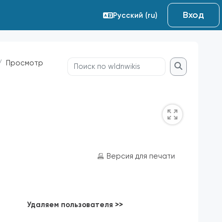
Вход
Русский ‎(ru)‎
Просмотр
Поиск по wldnwikis
Поиск по wl
Версия для печати
Удаляем пользователя
>>