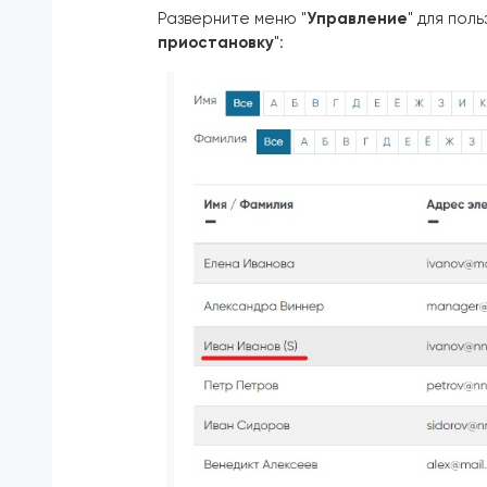
Разверните меню "
Управление
" для пол
приостановку
":