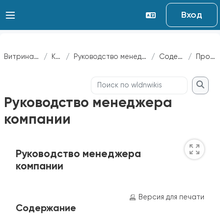
Перейти к основному содержанию
Вход
Витрина курсов
Курсы
Руководство менеджера компании
Содержание
Просмотр
Поиск по wldnwikis
Поиск
Руководство менеджера
компании
Требуемые условия завершения
Руководство менеджера
компании
Версия для печати
Содержание