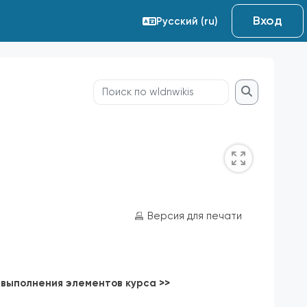
Вход
Русский ‎(ru)‎
Поиск по wldnwikis
Поиск по wl
Версия для печати
 выполнения элементов курса
>>