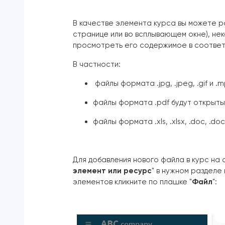
В качестве элемента курса вы можете р
странице или во всплывающем окне), не
просмотреть его содержимое в соотве
В частности:
файлы формата .jpg, .jpeg, .gif и
файлы формата .pdf будут открыты
файлы формата .xls, .xlsx, .doc, .d
Для добавления нового файла в курс на 
элемент или ресурс
" в нужном разделе 
элементов кликните по плашке "
Файл
":