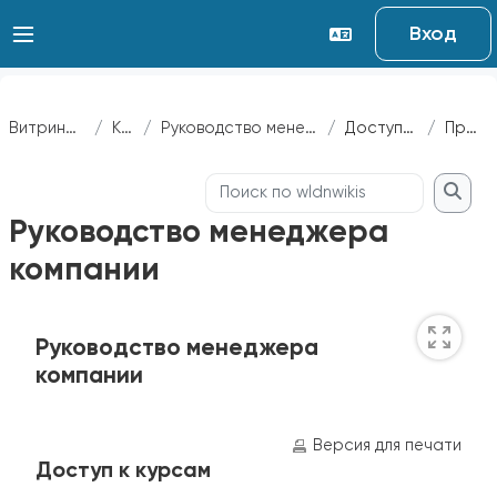
Перейти к основному содержанию
Вход
Витрина курсов
Курсы
Руководство менеджера компании
Доступ к курсам
Просмотр
Поиск по wldnwikis
Поиск
Руководство менеджера
компании
Требуемые условия завершения
Руководство менеджера
компании
Версия для печати
Доступ к курсам